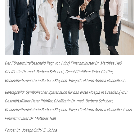
Der Fördermittelbescheid liegt vor. (vlnr)
Finanzminister Dr. Matthias Haß,
Chefärztin Dr. med. Barbara Schubert,
Geschäftsführer Peter Pfeiffer,
Gesundheitsministerin Barbara Klepsch, Pflegedirektorin Andrea Hasselbach.
Beitragsbild:
Symbolischer Spatenstich für das erste Hospiz in Dresden.
(vrnl)
Geschäftsführer Peter Pfeiffer, Chefärztin Dr. med. Barbara Schubert,
Gesundheitsministerin Barbara Klepsch, Pflegedirektorin Andrea Hasselbach und
Finanzminister Dr. Matthias Haß
Fotos: St. Joseph-Stift/ E. Johna