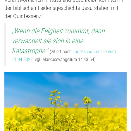
der biblischen Leidensgeschichte Jesu stehen mit
der Quintessenz:
„Wenn die Feigheit zunimmt, dann
verwandelt sie sich in eine
Katastrophe.“
(zitiert nach
Tagesschau online vom
11.04.2022
, vgl. Markusevangelium 14,43-64).