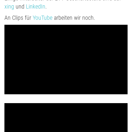
xing
und
LinkedIn
.
An Clips für
YouTube
arbeiten wir noch.