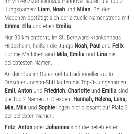
Im Vinzenzkrankenhaus Hannover lauten die Top-3-
Jungsnamen:
Liam
,
Noah
und
Milan
. Bei den
Mädchen bestätigt sich der aktuelle Namenstrend mit
Emma
,
Ella
und eben
Emilia
.
Nur 30 km entfernt, im St. Bernward Krankenhaus
Hildesheim, heißen die Jungs
Noah
,
Pau
l und
Felix
.
Für die Mädchen sind
Mila
,
Emilia
und
Lina
die
beliebtesten Namen.
An der Elbe im Osten gehts traditioneller zu: Im
Dresdner Joseph-Stift lauten die Top-3-Jungsnamen
Emil
,
Anton
und
Friedrich
.
Charlotte
und
Emilia
sind
die Top-2-Namen in Dresden.
Hannah, Helena, Lena,
Mia, Mila
und
Sophie
liegen hier allesamt auf Platz 3
der beliebten Namen.
Fritz
,
Anton
oder
Johannes
sind die beliebtesten