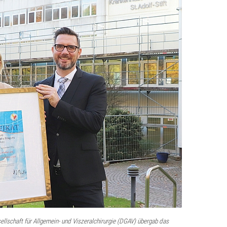
ellschaft für Allgemein- und Viszeralchirurgie (DGAV) übergab das