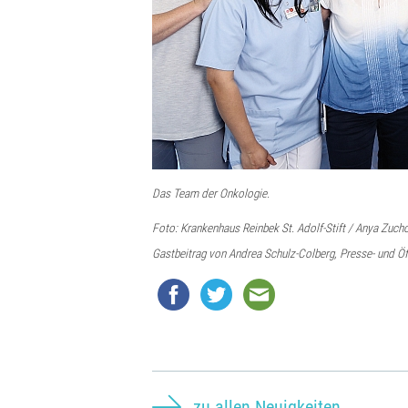
Das Team der Onkologie.
Foto: Krankenhaus Reinbek St. Adolf-Stift / Anya Zuch
Gastbeitrag von Andrea Schulz-Colberg, Presse- und Öff
zu allen Neuigkeiten