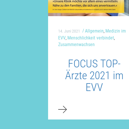
Allgemein
Medizin im
14. Juni 2021
,
EVV
Menschlichkeit verbindet
,
,
Zusammenwachsen
FOCUS TOP-
Ärzte 2021 im
EVV