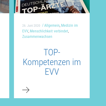
Allgemein
Medizin im
26. Juni 2020
,
EVV
Menschlichkeit verbindet
,
,
Zusammenwachsen
TOP-
Kompetenzen im
EVV