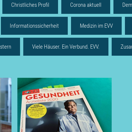
Christliches Profil
Corona aktuell
Dem
Informationssicherheit
Medizin im EVV
stern
Viele Häuser. Ein Verbund. EVV.
Zusa