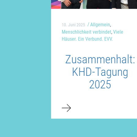
Allgemein
10. Juni 2025
,
Menschlichkeit verbindet
Viele
,
Häuser. Ein Verbund. EVV.
Zusammenhalt:
KHD-Tagung
2025