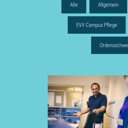
Alle
Allgemein
EVV Campus Pflege
Ordensschwe