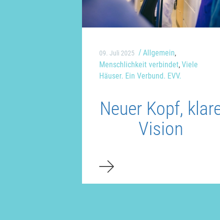
Allgemein
09. Juli 2025
,
Menschlichkeit verbindet
Viele
,
Häuser. Ein Verbund. EVV.
Neuer Kopf, klar
Vision