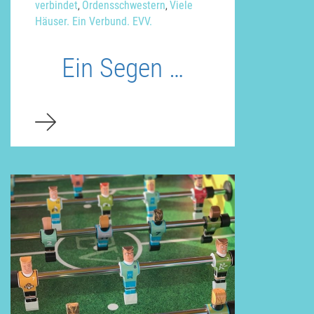
verbindet
Ordensschwestern
Viele
,
,
Häuser. Ein Verbund. EVV.
Ein Segen …