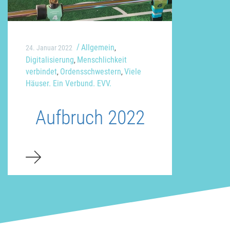
Allgemein
24. Januar 2022
,
Digitalisierung
Menschlichkeit
,
verbindet
Ordensschwestern
Viele
,
,
Häuser. Ein Verbund. EVV.
Aufbruch 2022