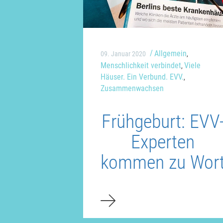
Allgemein
09. Januar 2020
,
Menschlichkeit verbindet
Viele
,
Häuser. Ein Verbund. EVV.
,
Zusammenwachsen
Frühgeburt: EVV
Experten
kommen zu Wor