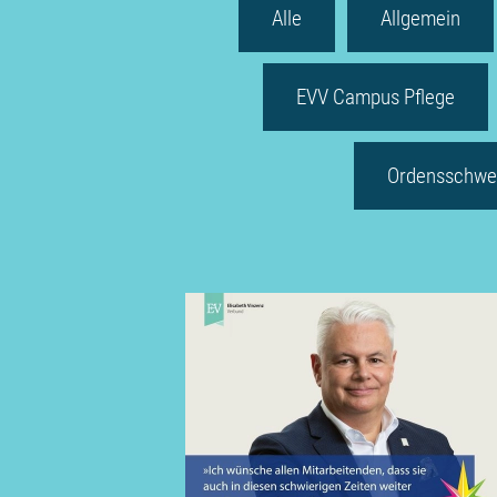
Alle
Allgemein
EVV Campus Pflege
Ordensschwe