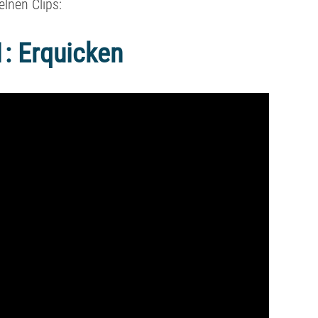
lnen Clips:
1: Erquicken