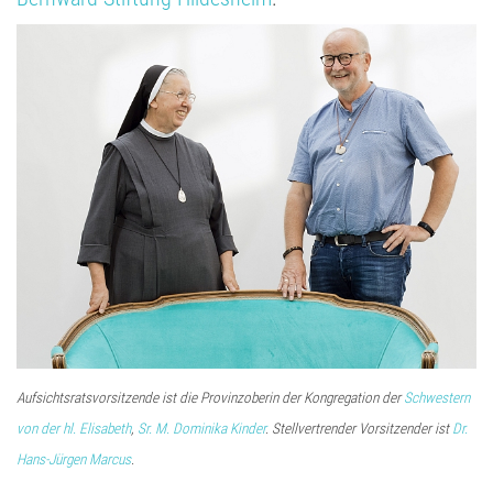
Aufsichtsratsvorsitzende ist die Provinzoberin der Kongregation der
Schwestern
von der hl. Elisabeth
,
Sr. M. Dominika Kinder
. Stellvertrender Vorsitzender ist
Dr.
Hans-Jürgen Marcus
.