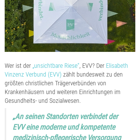
Wer ist der
„unsichtbare Riese“
, EVV? Der
Elisabeth
Vinzenz Verbund (EVV)
zählt bundesweit zu den
größten christlichen Trägerverbünden von
Krankenhäusern und weiteren Einrichtungen im
Gesundheits- und Sozialwesen.
„An seinen Standorten verbindet der
EVV eine moderne und kompetente
medizinisch-pflegerische Versorgung