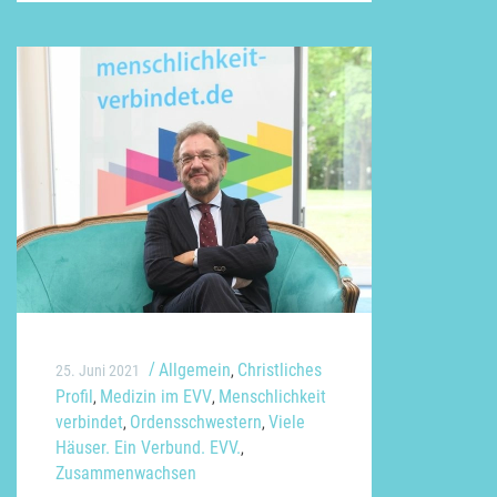
Allgemein
Christliches
25. Juni 2021
,
Profil
Medizin im EVV
Menschlichkeit
,
,
verbindet
Ordensschwestern
Viele
,
,
Häuser. Ein Verbund. EVV.
,
Zusammenwachsen